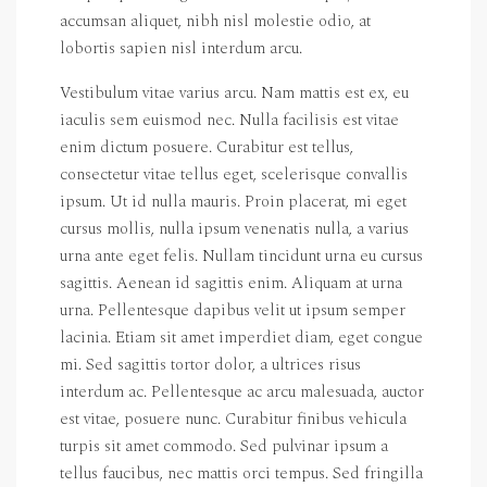
accumsan aliquet, nibh nisl molestie odio, at
lobortis sapien nisl interdum arcu.
Vestibulum vitae varius arcu. Nam mattis est ex, eu
iaculis sem euismod nec. Nulla facilisis est vitae
enim dictum posuere. Curabitur est tellus,
consectetur vitae tellus eget, scelerisque convallis
ipsum. Ut id nulla mauris. Proin placerat, mi eget
cursus mollis, nulla ipsum venenatis nulla, a varius
urna ante eget felis. Nullam tincidunt urna eu cursus
sagittis. Aenean id sagittis enim. Aliquam at urna
urna. Pellentesque dapibus velit ut ipsum semper
lacinia. Etiam sit amet imperdiet diam, eget congue
mi. Sed sagittis tortor dolor, a ultrices risus
interdum ac. Pellentesque ac arcu malesuada, auctor
est vitae, posuere nunc. Curabitur finibus vehicula
turpis sit amet commodo. Sed pulvinar ipsum a
tellus faucibus, nec mattis orci tempus. Sed fringilla