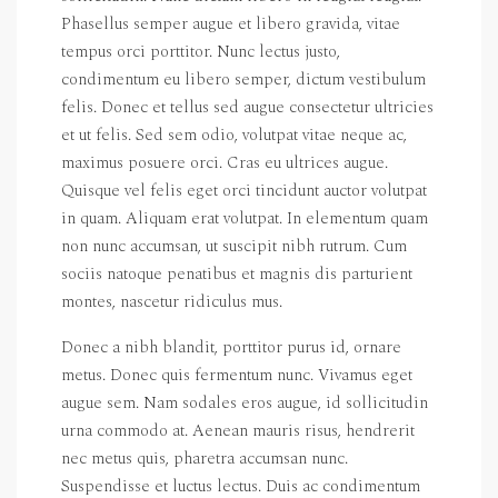
Phasellus semper augue et libero gravida, vitae
tempus orci porttitor. Nunc lectus justo,
condimentum eu libero semper, dictum vestibulum
felis. Donec et tellus sed augue consectetur ultricies
et ut felis. Sed sem odio, volutpat vitae neque ac,
maximus posuere orci. Cras eu ultrices augue.
Quisque vel felis eget orci tincidunt auctor volutpat
in quam. Aliquam erat volutpat. In elementum quam
non nunc accumsan, ut suscipit nibh rutrum. Cum
sociis natoque penatibus et magnis dis parturient
montes, nascetur ridiculus mus.
Donec a nibh blandit, porttitor purus id, ornare
metus. Donec quis fermentum nunc. Vivamus eget
augue sem. Nam sodales eros augue, id sollicitudin
urna commodo at. Aenean mauris risus, hendrerit
nec metus quis, pharetra accumsan nunc.
Suspendisse et luctus lectus. Duis ac condimentum