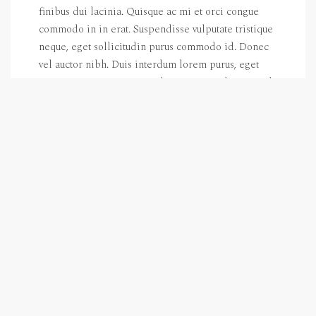
finibus dui lacinia. Quisque ac mi et orci congue
commodo in in erat. Suspendisse vulputate tristique
neque, eget sollicitudin purus commodo id. Donec
vel auctor nibh. Duis interdum lorem purus, eget
viverra ipsum congue in. Aliquam erat volutpat. Sed
bibendum venenatis pretium. Lorem ipsum dolor sit
amet, consectetur adipiscing elit. Suspendisse et
ultricies lectus. Praesent eu felis rutrum, placerat
dolor eget, congue urna. Maecenas cursus mattis
purus eu tincidunt. Cras pretium elementum elit a
tempus.
Integer vitae libero eu eros gravida condimentum.
Nullam tincidunt eu lectus in pharetra. Aenean
consectetur nisi quis nulla condimentum, eget
tristique ex pretium. Nunc sit amet convallis lorem.
Maecenas eget est enim. Sed scelerisque posuere
lacus et consequat. Ut ultrices ultrices maximus.